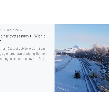
ert
7. mars 2025
o har byttet navn til Wioniq
har nå tatt et betydelig skritt i sin
ng og endret navn til Wioniq. Denne
dringen markerer en ny æra for […]