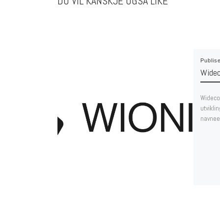
DU VIL KANSKJE OGSÅ LIKE
Publis
Widec
Wideco 
utvikli
navneen