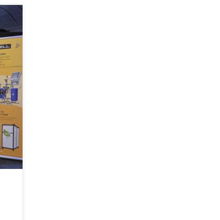
tand
øtte
te en