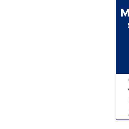
Som s
ferdi
trans
til å