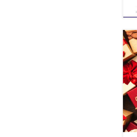
Julen
nyttår