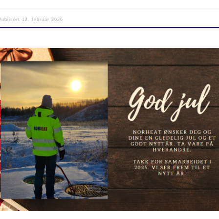
Publisert
12. februar 2026
 nærmer seg og vi i Norheat håper dere får en fin feiring med venner og bekjente. God jul o
.