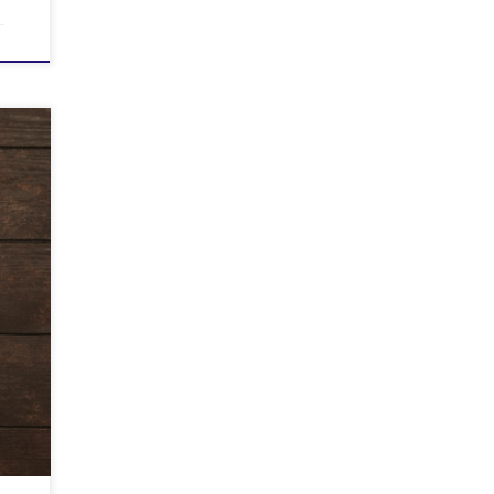
g godt