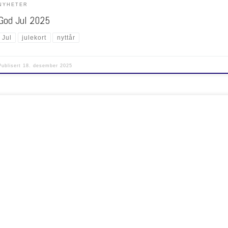
NYHETER
God Jul 2025
Jul
julekort
nyttår
Publisert
18. desember 2025
atulerer vår lærling Tor-Erik med bestått fagprøve som industrirørlegger! En stor milepæl e
Lykke til videre i karrieren – godt jobba!