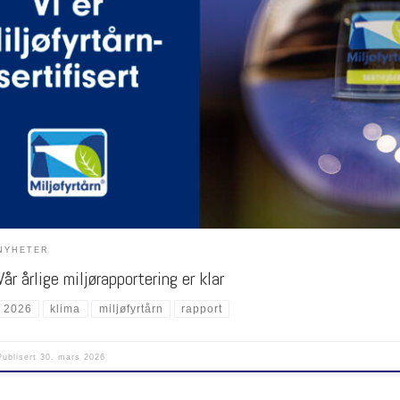
ertifisert Miljøfyrtårn-bedrift, jobber vi kontinuerlig med å redusere vårt klimaavtrykk. Vi 
gstilt vår årlige innrapportering, som gir oss full oversikt over energibruk, avfallshåndteri
portvalg. Dette hjelper oss å sette enda tydeligere mål for fremtiden. Les mer her Direkte 
rets innrapportering her
NYHETER
Vår årlige miljørapportering er klar
2026
klima
miljøfyrtårn
rapport
Publisert
30. mars 2026