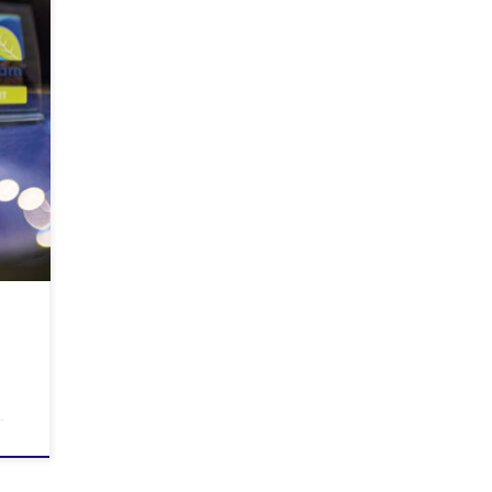
har nå
ng og
link