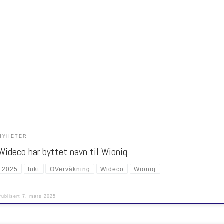
o har nå tatt et betydelig skritt i sin utvikling og endret navn til Wioniq. Denne navneendr
rer en ny æra for selskapet, og reflekterer deres forpliktelse til innovasjon og teknologis
kritt. Wioniq vil fortsette å tilby de samme høykvalitets tjenestene og produktene som
ne er vant til fra Wideco, […]
NYHETER
Wideco har byttet navn til Wioniq
2025
fukt
OVervåkning
Wideco
Wioniq
Publisert
7. mars 2025