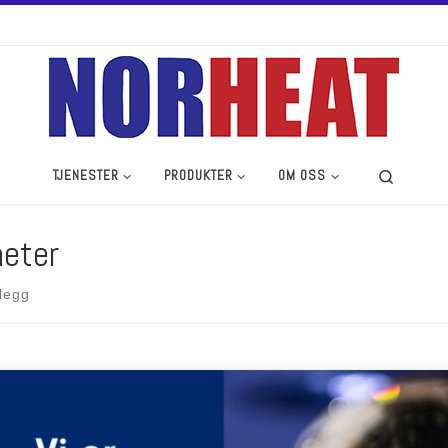
Search
TJENESTER
PRODUKTER
OM OSS
eter
legg