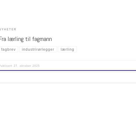
NYHETER
Fra lærling til fagmann
fagbrev
industrirørlegger
lærling
Publisert
27. oktober 2025
 Energi 2025 er en viktig konferanse som fokuserer på lokale fjernvarme løsninger, for by
teder. Konferansen samler bransjefolk for å utveksle ideer og bidra til samtaler om hvord