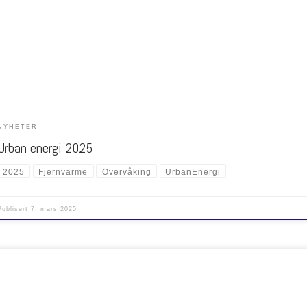
an effektivisere sirkulær energi og avlaste strømnettet i Norge. Norheat deltok på Urban
i 2025 med en stand hvor […]
NYHETER
Urban energi 2025
2025
Fjernvarme
Overvåking
UrbanEnergi
Publisert
7. mars 2025