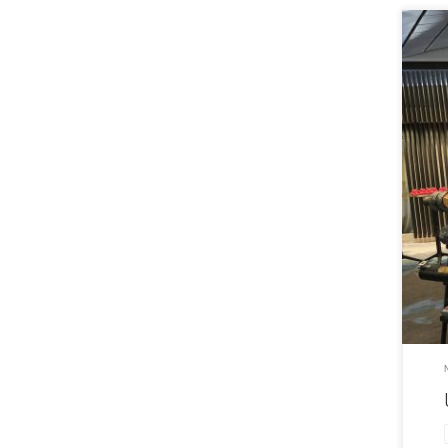
Norhe
sentr
mange
meget