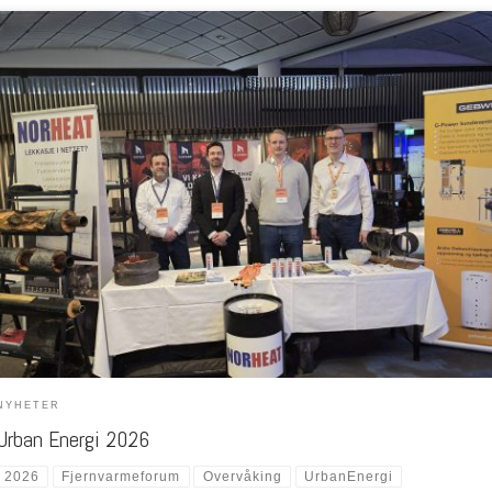
at stilte opp på Urban energi 2026, sammen med en representant fra Gebwell. Vi hadde s
alt midt i messehallen og delte ut energidrikk, brosjyrer, visittkort og diverse merch. Vi m
 blide og engasjerte fjernvarme representanter, fra alle sider av bransjen. Alt i alt var det
 positiv […]
NYHETER
Urban Energi 2026
2026
Fjernvarmeforum
Overvåking
UrbanEnergi