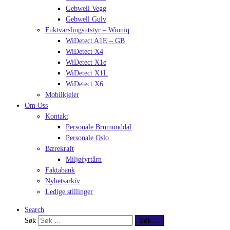
Gebwell Vegg
Gebwell Gulv
Fuktvarslingsutstyr – Wioniq
WiDetect A1E – GB
WiDetect X4
WiDetect X1e
WiDetect X1L
WiDetect X6
Mobilkjeler
Om Oss
Kontakt
Personale Brumunddal
Personale Oslo
Bærekraft
Miljøfyrtårn
Faktabank
Nyhetsarkiv
Ledige stillinger
Search
Søk
Søk …