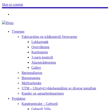
Skip to content
Tjenester
Fuktvarsling og trådkontroll fjernvarme
Lekkasjesøk
Overvåkning
Kartlegging
3-parts kontroll
Alarmtrådtegning
Galleri
Rørinstallasjon
Betongsaging
Muffearbeider
UTM – Ultralyd tykkelsesmåling av diverse metallrør
Kunder og samarbeidspartnere
Produkter
Kundesentraler – Gebwell
Gebwell Villa