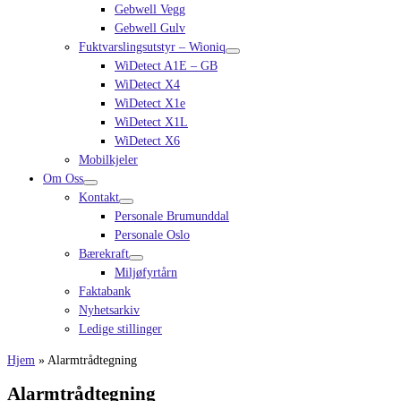
Gebwell Vegg
Gebwell Gulv
Fuktvarslingsutstyr – Wioniq
WiDetect A1E – GB
WiDetect X4
WiDetect X1e
WiDetect X1L
WiDetect X6
Mobilkjeler
Om Oss
Kontakt
Personale Brumunddal
Personale Oslo
Bærekraft
Miljøfyrtårn
Faktabank
Nyhetsarkiv
Ledige stillinger
Hjem
»
Alarmtrådtegning
Alarmtrådtegning