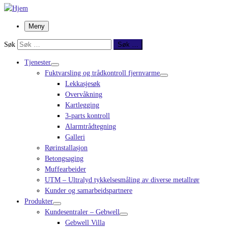
Meny
Søk
Søk …
Tjenester
Fuktvarsling og trådkontroll fjernvarme
Lekkasjesøk
Overvåkning
Kartlegging
3-parts kontroll
Alarmtrådtegning
Galleri
Rørinstallasjon
Betongsaging
Muffearbeider
UTM – Ultralyd tykkelsesmåling av diverse metallrør
Kunder og samarbeidspartnere
Produkter
Kundesentraler – Gebwell
Gebwell Villa