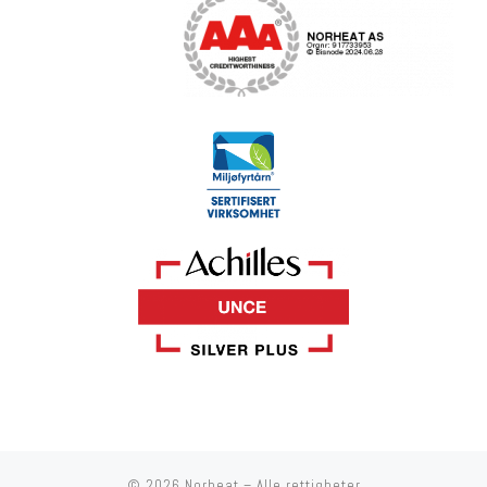
© 2026
Norheat
– Alle rettigheter