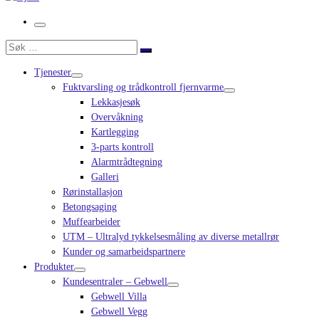
Meny
Søk
Søk
…
Tjenester
Fuktvarsling og trådkontroll fjernvarme
Lekkasjesøk
Overvåkning
Kartlegging
3-parts kontroll
Alarmtrådtegning
Galleri
Rørinstallasjon
Betongsaging
Muffearbeider
UTM – Ultralyd tykkelsesmåling av diverse metallrør
Kunder og samarbeidspartnere
Produkter
Kundesentraler – Gebwell
Gebwell Villa
Gebwell Vegg