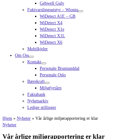
Gebwell Gulv
Fuktvarslingsutstyr – Wioniq
WiDetect A1E – GB
WiDetect X4
WiDetect X1e
WiDetect X1L
WiDetect X6
Mobilkjeler
Om Oss
Kontakt
Personale Brumunddal
Personale Oslo
Bærekraft
Miljøfyrtårn
Faktabank
Nyhetsarkiv
Ledige stillinger
Hjem
»
Nyheter
»
Vår årlige miljørapportering er klar
Nyheter
Vår årlige miljørapportering er klar