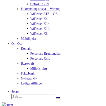
Gebwell Gulv
Fuktvarslingsutstyr – Wioniq
WiDetect A1E – GB
WiDetect X4
WiDetect X1e
WiDetect X1L
WiDetect X6
Mobilkjeler
Om Oss
Kontakt
Personale Brumunddal
Personale Oslo
Bærekraft
Miljøfyrtårn
Faktabank
Nyhetsarkiv
Ledige stillinger
Search
Søk
Søk
…