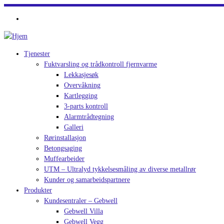
Skip
to
content
Tjenester
Fuktvarsling og trådkontroll fjernvarme
Lekkasjesøk
Overvåkning
Kartlegging
3-parts kontroll
Alarmtrådtegning
Galleri
Rørinstallasjon
Betongsaging
Muffearbeider
UTM – Ultralyd tykkelsesmåling av diverse metallrør
Kunder og samarbeidspartnere
Produkter
Kundesentraler – Gebwell
Gebwell Villa
Gebwell Vegg