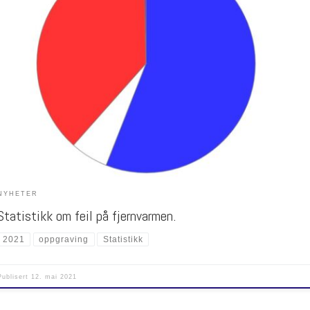
t på 268 oppgravinger som er gjort de siste 2 årene. Feilene er fordelt på rør fra 1980 t.o
 Fuktfeil beskrives ved vanninntrenging utenfra, altså gjennom Polyetylen plasten. Forår
ette muffer, graveskader eller andre skader på rør forårsaket av 3.part.Lekkasje beskrive
kkasje fra medierøret. Under kategorien […]
NYHETER
Statistikk om feil på fjernvarmen.
2021
oppgraving
Statistikk
Publisert
12. mai 2021