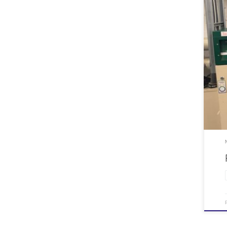
Vi gr
nådd!