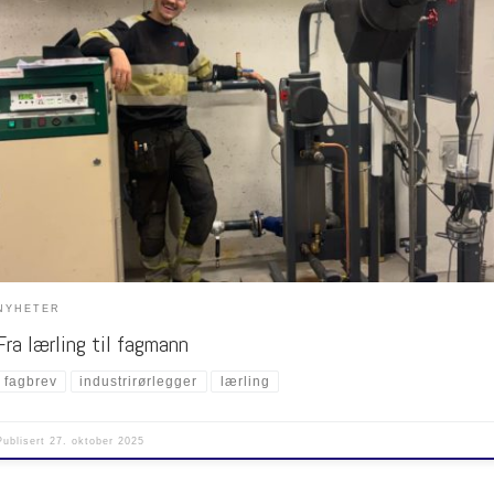
atulerer vår lærling Tor-Erik med bestått fagprøve som industrirørlegger! En stor milepæl e
Lykke til videre i karrieren – godt jobba!
NYHETER
Fra lærling til fagmann
fagbrev
industrirørlegger
lærling
Publisert
27. oktober 2025