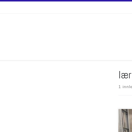
Skip to content
lær
1 innl