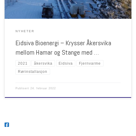
NYHETER
Eidsiva Bioenergi – Krysser Åkersvika
mellom Hamar og Stange med …
2021
åkersvika
Eidsiva
Fjernvarme
Rørinstallasjon
Publisert
24. februar 2022