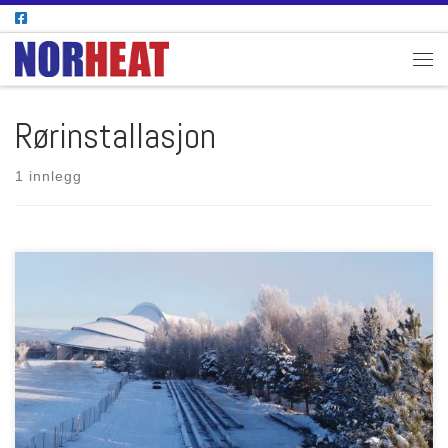
Skip to content
Men
Rørinstallasjon
1 innlegg
Vinteren 2021 deltok Norheat i Eidsiva sitt prosjekt om å legge
fjernvarmerrør tvers over Åkersvika (2200meter fra Vikingskipet til
Ottestad). Fjernvarmerørene ble senket ned i bunnen på åkersvika. Her
ligger rørene ved Vikingskipet, klare for å sveises sammen. Link til
prosjektet: Åkersvika