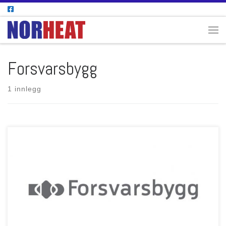
Skip to content
Men
Forsvarsbygg
1 innlegg
NORHEAT har inngått WDO PRO avtale med Forsvars Bygg Region Nord.
NORHEAT ser frem til videre samarbeid.