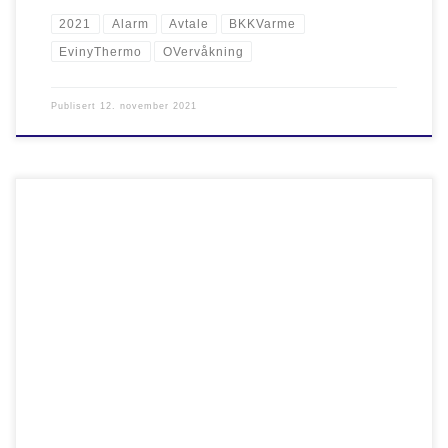
2021
Alarm
Avtale
BKKVarme
EvinyThermo
OVervåkning
Publisert
12. november 2021
NORHEAT har inngått overvåkningsavtale med Follo fjernvarme. Avtalen
innebærer overvåkning av rørtrase, kontrollering og rapportering av feil.