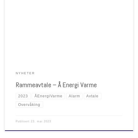
NYHETER
Rammeavtale – Å Energi Varme
2023
ÅEnergiVarme
Alarm
Avtale
Overvåking
Publisert
23. mai 2023