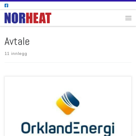
Skip to content
Men
Avtale
11 innlegg
Norheat har inngått WDO avtale med Orkland Energi. Avtalen innebærer
overvåkning av fjernvarmenettet i Orkanger, samt etablering av alarmsoner
og fjernmåling. Hva betyr WDO-avtalen? WDO står for Wideco Data Online, og
refererer til et system for overvåkning og styring av tekniske anlegg. I dette
tilfellet brukes systemet til å overvåke […]