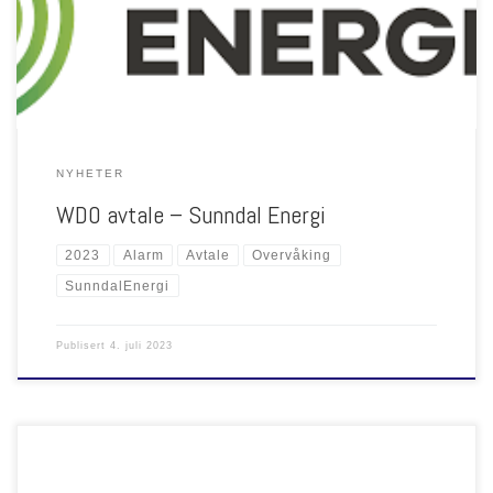
NYHETER
WDO avtale – Sunndal Energi
2023
Alarm
Avtale
Overvåking
SunndalEnergi
Publisert
4. juli 2023