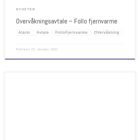
NYHETER
Overvåkningsavtale – Follo fjernvarme
Alarm
Avtale
FolloFjernvarme
OVervåkning
Publisert
22. oktober 2021
NORHEAT har inngått overvåkningsavtale med Statkraft Varme avd.
Gardermoen. Avtalen innebærer overvåkning av rørtrase, kontrollering og
rapportering av feil. Henholdsvis av Oslo lufthavn og området rundt, i tillegg
til Gardermoen vest næringsområde. Totalt vil Norheat overvåke rør som
transporterer 54GWt årlig.