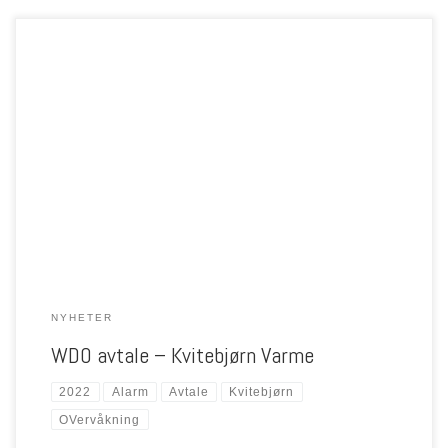
Norheat har signert WDO avtale med Kvitebjørn Varme (Tromsø). Avtalen
innebærer oppkobling av Wideco overvåkningsenheter, inndeling av
alarmsoner, feltmålinger og overvåkning av fjernvarmenettet. Vi ser frem til
et hyggelig og godt samarbeid i Nordens Paris.
NYHETER
WDO avtale – Kvitebjørn Varme
2022
Alarm
Avtale
Kvitebjørn
OVervåkning