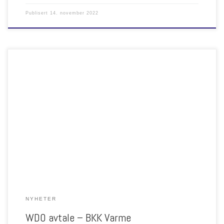
Publisert
14. november 2022
Norheat har signert WDO avtale med BKK Varme (Bergen). De går bort fra
egen server løsning med Xtool4 til skybasert løsning hos Wideco.
Overgangen vil gi BKK Varme nyeste Xtool5 og Wision. Vi ser frem til et
hyggelig og godt samarbeid.
NYHETER
WDO avtale – BKK Varme