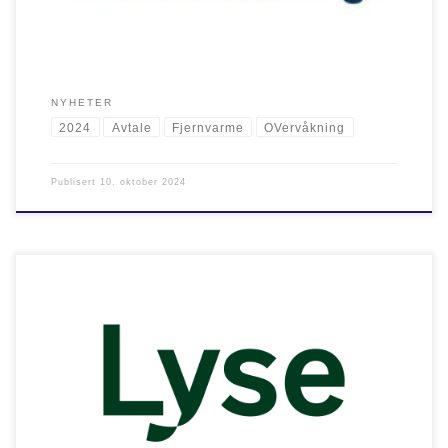
NYHETER
2024
Avtale
Fjernvarme
OVervåkning
Publisert
10. oktober 2024
Norheat har forlenget WDO avtale med Lyse NEO. Omhandler alarm og
overvåkning. Vi ser frem til flere år med godt samarbeid.