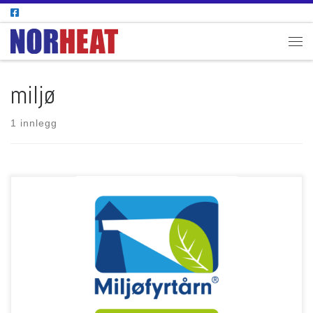
Skip to content
Men
miljø
1 innlegg
I Norheats Miljøfyrtårn-rapport for 2024 kan man forvente å finne detaljert
informasjon om bedriftens miljømessige praksis og forbedringer. Rapporten
vil inneholde: Generelt vil rapporten gi innsikt i hvordan Norheat jobber
systematisk med å redusere sin miljøpåvirkning og bidra til en mer
bærekraftig drift. Klikk her for å lese rapporten for […]