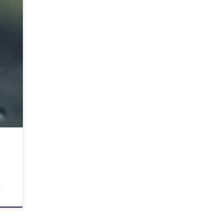
gge og
ø […]