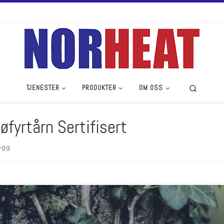
Search
TJENESTER
PRODUKTER
OM OSS
jøfyrtårn Sertifisert
egg