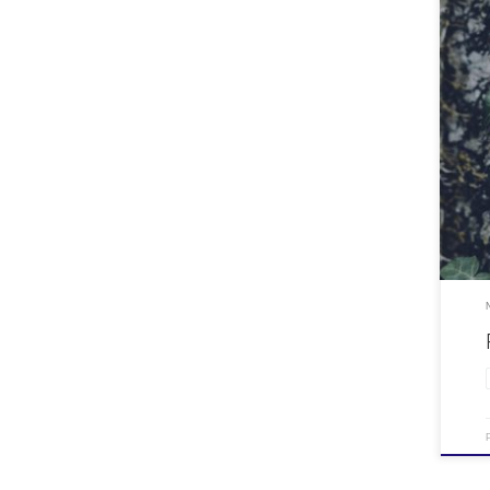
Med ø
fotav
redus