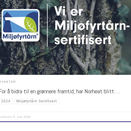
kt fokus på klima og miljø, er det viktig å ta noen grep. Næringen etterlater seg store
trykk, derfor er det viktig å minimalisere sitt eget. Norheat har derfor jobbet med å foreby
ere utslipp, bl.a. ved å endre rutiner og tankemønstre. Vi optimaliserer og fornyer vår milj
NYHETER
For å bidra til en grønnere framtid, har Norheat blitt …
2024
Miljøfyrtårn Sertifisert
Publisert
6. mai 2024