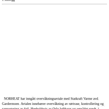
NORHEAT har inngått overvåkningsavtale med Statkraft Varme avd.
Gardermoen. Avtalen innebærer overvåkning av rørtrase, kontrollering og
rapportering av feil. Henholdsvis av Oslo lufthavn og området rundt, i