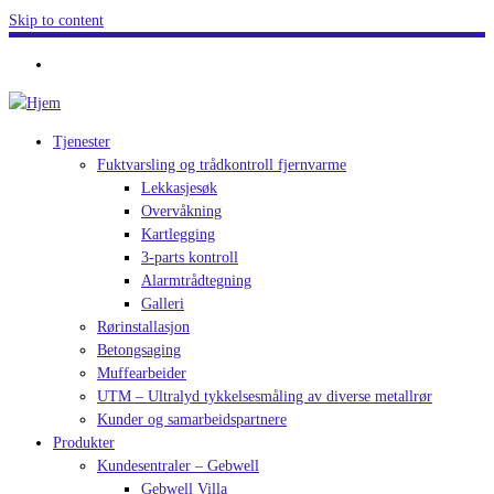
Skip to content
Tjenester
Fuktvarsling og trådkontroll fjernvarme
Lekkasjesøk
Overvåkning
Kartlegging
3-parts kontroll
Alarmtrådtegning
Galleri
Rørinstallasjon
Betongsaging
Muffearbeider
UTM – Ultralyd tykkelsesmåling av diverse metallrør
Kunder og samarbeidspartnere
Produkter
Kundesentraler – Gebwell
Gebwell Villa