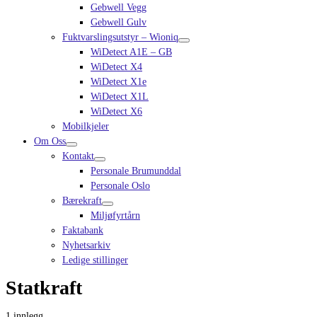
Gebwell Vegg
Gebwell Gulv
Fuktvarslingsutstyr – Wioniq
WiDetect A1E – GB
WiDetect X4
WiDetect X1e
WiDetect X1L
WiDetect X6
Mobilkjeler
Om Oss
Kontakt
Personale Brumunddal
Personale Oslo
Bærekraft
Miljøfyrtårn
Faktabank
Nyhetsarkiv
Ledige stillinger
Statkraft
1 innlegg