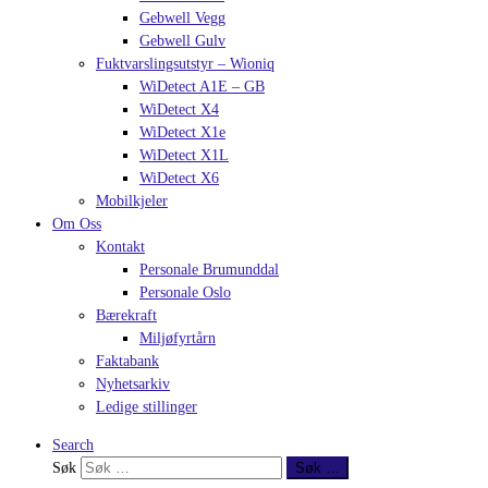
Gebwell Vegg
Gebwell Gulv
Fuktvarslingsutstyr – Wioniq
WiDetect A1E – GB
WiDetect X4
WiDetect X1e
WiDetect X1L
WiDetect X6
Mobilkjeler
Om Oss
Kontakt
Personale Brumunddal
Personale Oslo
Bærekraft
Miljøfyrtårn
Faktabank
Nyhetsarkiv
Ledige stillinger
Search
Søk
Søk …