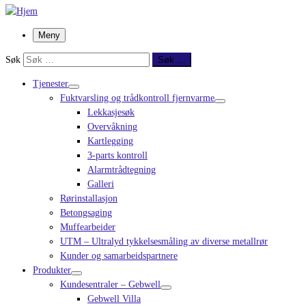
Meny
Søk
Søk …
Tjenester
Fuktvarsling og trådkontroll fjernvarme
Lekkasjesøk
Overvåkning
Kartlegging
3-parts kontroll
Alarmtrådtegning
Galleri
Rørinstallasjon
Betongsaging
Muffearbeider
UTM – Ultralyd tykkelsesmåling av diverse metallrør
Kunder og samarbeidspartnere
Produkter
Kundesentraler – Gebwell
Gebwell Villa